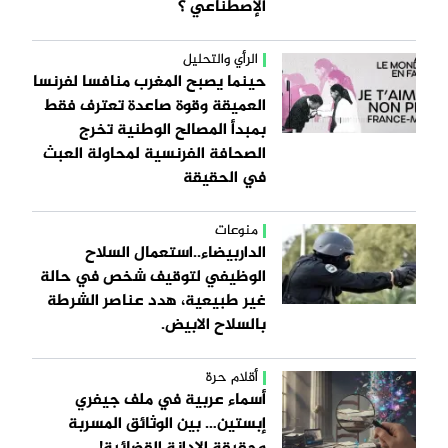
الإصطناعي ؟
الرأي والتحليل
حينما يصبح المغرب منافسا لفرنسا
العميقة وقوة صاعدة تعترف فقط
بمبدأ المصالح الوطنية تخرج
الصحافة الفرنسية لمحاولة العبث
في الحقيقة
منوعات
الداربيضاء..استعمال السلاح
الوظيفي لتوقيف شخص في حالة
غير طبيعية، هدد عناصر الشرطة
بالسلاح الابيض.
أقلام حرة
أسماء عربية في ملف جيفري
إبستين… بين الوثائق المسربة