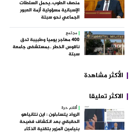
منصف الطوب..يحمل السلطات
الإسبانية مسؤولية أزمة العبور
الجماعي نحو سبتة
مجتمع
400 مهاجر يوميا وطبيبة تدق
ناقوس الخطر ..بمستشفى جامعة
سبتة
الأكثر مشاهدة
الاكثر تعليقا
أقلام حرة
الرواد يتساءلون : اين نتانياهو
الحقبقي بعد انكشاف فضيحة
بنيامين المزور بتقنية الذكاء