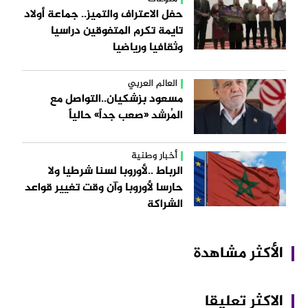
حفل الاعتراف والتميز.. جماعة أولاد
تايمة تكرم المتفوقين دراسيا
وثقافيا ورياضيا
العالم العربي
مسعود بزشكيان..التواصل مع
المُرشد «صعب جداً» حالياً
أخبار وطنية
الرباط ..لأوروبا لسنا شرطيا ولا
حارسا لأوروبا وآن وقت تغيير قواعد
الشراكة
الأكثر مشاهدة
الاكثر تعليقا