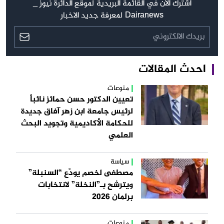
اشترك الآن في القائمة البريدية لموقع الدائرة نيوز _
Dairanews لمعرفة جديد الاخبار
احدث المقالات
منوعات
تعيين الدكتور حسن حمائز نائباً
لرئيس جامعة ابن زهر آفاق جديدة
للحكامة الأكاديمية وتجويد البحث
العلمي
سياسة
مصطفى لخصم يودّع “السنبلة”
ويترشح بـ”النخلة” لانتخابات
برلمان 2026
منوعات