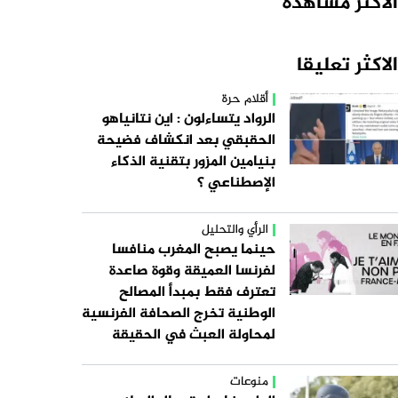
الأكثر مشاهدة
الاكثر تعليقا
أقلام حرة
الرواد يتساءلون : اين نتانياهو
الحقبقي بعد انكشاف فضيحة
بنيامين المزور بتقنية الذكاء
الإصطناعي ؟
الرأي والتحليل
حينما يصبح المغرب منافسا
لفرنسا العميقة وقوة صاعدة
تعترف فقط بمبدأ المصالح
الوطنية تخرج الصحافة الفرنسية
لمحاولة العبث في الحقيقة
منوعات