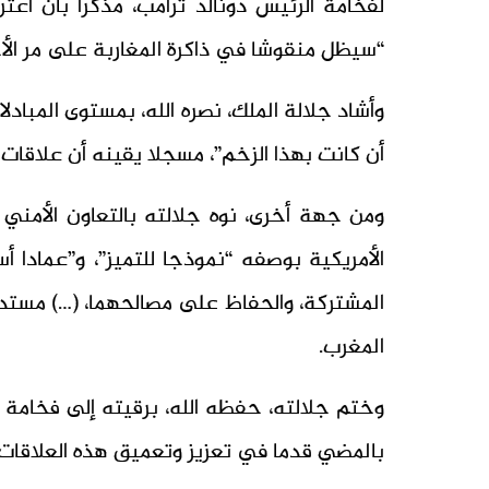
لفخامة الرئيس دونالد ترامب، مذكرا بأن اع
“سيظل منقوشا في ذاكرة المغاربة على مر الأ
وأشاد جلالة الملك، نصره الله، بمستوى المبادلا
أن كانت بهذا الزخم”، مسجلا يقينه أن علاقات 
ومن جهة أخرى، نوه جلالته بالتعاون الأمني و
الأمريكية بوصفه “نموذجا للتميز”، و”عمادا أ
المشتركة، والحفاظ على مصالحهما، (…) مستدلا
المغرب.
وختم جلالته، حفظه الله، برقيته إلى فخامة ال
بالمضي قدما في تعزيز وتعميق هذه العلاقات بي