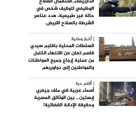
الداربيضاء..استعمال السلاح
الوظيفي لتوقيف شخص في
حالة غير طبيعية، هدد عناصر
الشرطة بالسلاح الابيض.
أخبار وطنية
السلطات المحلية باقليم سيدي
قاسم تعلن عن الانتهاء الكامل
من عملية إرجاع جميع المواطنات
والمواطنين إلى دواويرهم
أقلام حرة
أسماء عربية في ملف جيفري
إبستين… بين الوثائق المسربة
وحقيقة الإدانة القضائية!