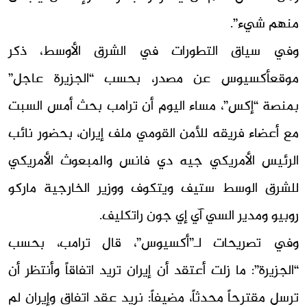
منهم شيء”.
وفي سياق التطورات في الشرق الأوسط، ذكر
موقعأكسيوس عن مصدر، بحسب “الجزيرة عاجل”
بمنصة “إكس”، مساء اليوم أن ترامب بحث أمس السبت
مع أعضاء فريقه للأمن القومي ملف إيران، بحضور نائب
الرئيس الأمريكي جيه دي فانس والمبعوث الأمريكي
للشرق الوسط ستيف ويتكوف ووزير الخارجية ماركو
روبيو ومدير السي آي إي جون راتكليف.
وفي تصريحات لـ”أكسيوس”، قال ترامب، بحسب
“الجزيرة”: ما زلت أعتقد أن إيران تريد اتفاقاً وأنتظر أن
ترسل مقترحاً محدثاً، مضيفاً: نريد عقد اتفاق وإيران لم