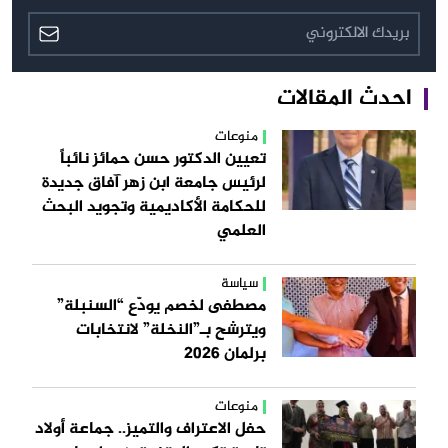
احدث المقالات
منوعات
تعيين الدكتور حسن حمائز نائباً
لرئيس جامعة ابن زهر آفاق جديدة
للحكامة الأكاديمية وتجويد البحث
العلمي
سياسة
مصطفى لخصم يودّع “السنبلة”
ويترشح بـ”النخلة” لانتخابات
برلمان 2026
منوعات
حفل الاعتراف والتميز.. جماعة أولاد