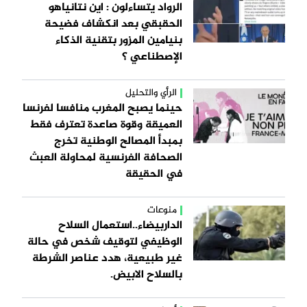
الرواد يتساءلون : اين نتانياهو
الحقبقي بعد انكشاف فضيحة
بنيامين المزور بتقنية الذكاء
الإصطناعي ؟
الرأي والتحليل
حينما يصبح المغرب منافسا لفرنسا
العميقة وقوة صاعدة تعترف فقط
بمبدأ المصالح الوطنية تخرج
الصحافة الفرنسية لمحاولة العبث
في الحقيقة
منوعات
الداربيضاء..استعمال السلاح
الوظيفي لتوقيف شخص في حالة
غير طبيعية، هدد عناصر الشرطة
بالسلاح الابيض.