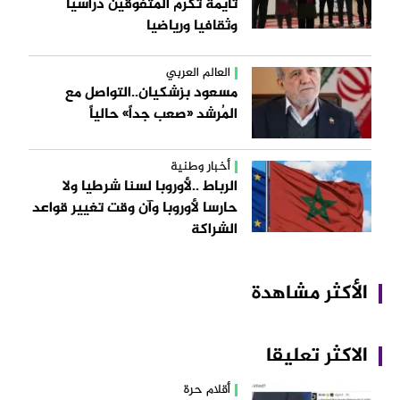
تايمة تكرم المتفوقين دراسيا
وثقافيا ورياضيا
العالم العربي
مسعود بزشكيان..التواصل مع
المُرشد «صعب جداً» حالياً
أخبار وطنية
الرباط ..لأوروبا لسنا شرطيا ولا
حارسا لأوروبا وآن وقت تغيير قواعد
الشراكة
الأكثر مشاهدة
الاكثر تعليقا
أقلام حرة