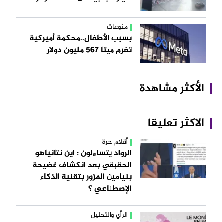
منوعات
بسبب الأطفال..محكمة أميركية
تغرم ميتا 567 مليون دولار
الأكثر مشاهدة
الاكثر تعليقا
أقلام حرة
الرواد يتساءلون : اين نتانياهو
الحقبقي بعد انكشاف فضيحة
بنيامين المزور بتقنية الذكاء
الإصطناعي ؟
الرأي والتحليل