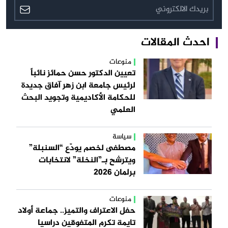
احدث المقالات
منوعات
تعيين الدكتور حسن حمائز نائباً
لرئيس جامعة ابن زهر آفاق جديدة
للحكامة الأكاديمية وتجويد البحث
العلمي
سياسة
مصطفى لخصم يودّع “السنبلة”
ويترشح بـ”النخلة” لانتخابات
برلمان 2026
منوعات
حفل الاعتراف والتميز.. جماعة أولاد
تايمة تكرم المتفوقين دراسيا