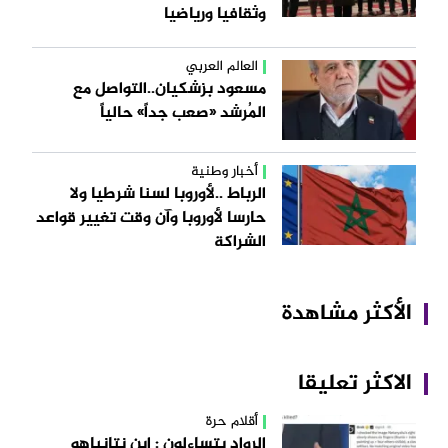
وثقافيا ورياضيا
العالم العربي
مسعود بزشكيان..التواصل مع
المُرشد «صعب جداً» حالياً
أخبار وطنية
الرباط ..لأوروبا لسنا شرطيا ولا
حارسا لأوروبا وآن وقت تغيير قواعد
الشراكة
الأكثر مشاهدة
الاكثر تعليقا
أقلام حرة
الرواد يتساءلون : اين نتانياهو