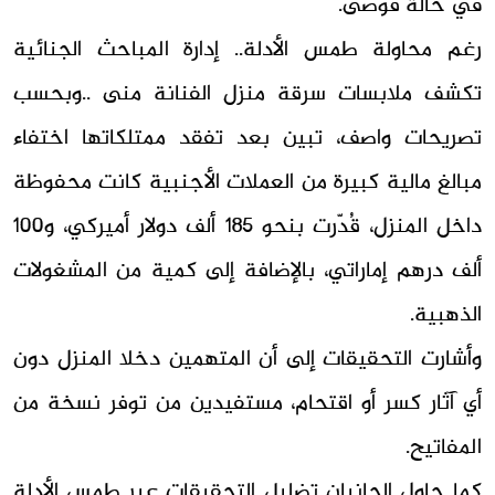
في حالة فوضى.
رغم محاولة طمس الأدلة.. إدارة المباحث الجنائية
تكشف ملابسات سرقة منزل الفنانة منى ..وبحسب
تصريحات واصف، تبين بعد تفقد ممتلكاتها اختفاء
مبالغ مالية كبيرة من العملات الأجنبية كانت محفوظة
داخل المنزل، قُدّرت بنحو 185 ألف دولار أميركي، و100
ألف درهم إماراتي، بالإضافة إلى كمية من المشغولات
الذهبية.
وأشارت التحقيقات إلى أن المتهمين دخلا المنزل دون
أي آثار كسر أو اقتحام، مستفيدين من توفر نسخة من
المفاتيح.
كما حاول الجانيان تضليل التحقيقات عبر طمس الأدلة