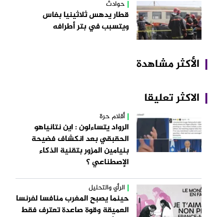
حوادث
قطار يدهس ثلاثينيا بفاس
ويتسبب في بتر أطرافه
الأكثر مشاهدة
الاكثر تعليقا
أقلام حرة
الرواد يتساءلون : اين نتانياهو
الحقبقي بعد انكشاف فضيحة
بنيامين المزور بتقنية الذكاء
الإصطناعي ؟
الرأي والتحليل
حينما يصبح المغرب منافسا لفرنسا
العميقة وقوة صاعدة تعترف فقط