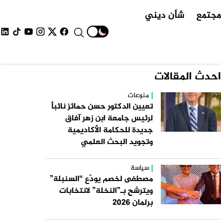
جتمع
شأن ديني
احدث المقالات
منوعات
تعيين الدكتور حسن حمائز نائباً
لرئيس جامعة ابن زهر آفاق
جديدة للحكامة الأكاديمية
وتجويد البحث العلمي
سياسة
مصطفى لخصم يودّع “السنبلة”
ويترشح بـ”النخلة” لانتخابات
برلمان 2026