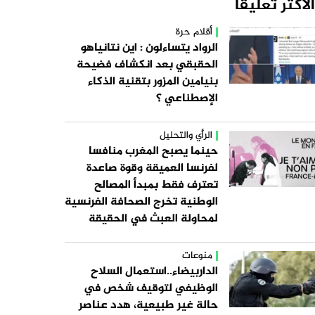
الاكثر تعليقا
أقلام حرة
الرواد يتساءلون : اين نتانياهو
الحقبقي بعد انكشاف فضيحة
بنيامين المزور بتقنية الذكاء
الإصطناعي ؟
الرأي والتحليل
حينما يصبح المغرب منافسا
لفرنسا العميقة وقوة صاعدة
تعترف فقط بمبدأ المصالح
الوطنية تخرج الصحافة الفرنسية
لمحاولة العبث في الحقيقة
منوعات
الداربيضاء..استعمال السلاح
الوظيفي لتوقيف شخص في
حالة غير طبيعية، هدد عناصر