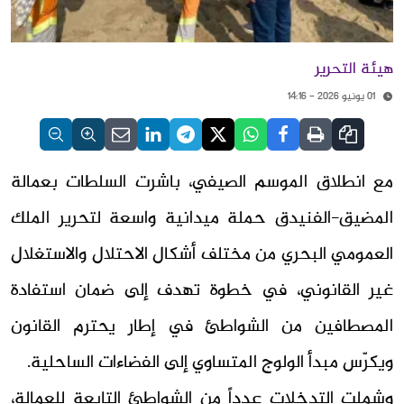
هيئة التحرير
01 يونيو 2026 - 14:16
مع انطلاق الموسم الصيفي، باشرت السلطات بعمالة
المضيق-الفنيدق حملة ميدانية واسعة لتحرير الملك
العمومي البحري من مختلف أشكال الاحتلال والاستغلال
غير القانوني، في خطوة تهدف إلى ضمان استفادة
المصطافين من الشواطئ في إطار يحترم القانون
ويكرّس مبدأ الولوج المتساوي إلى الفضاءات الساحلية.
وشملت التدخلات عدداً من الشواطئ التابعة للعمالة،