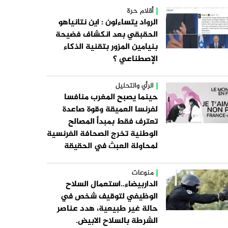
أقلام حرة
الرواد يتساءلون : اين نتانياهو
الحقبقي بعد انكشاف فضيحة
بنيامين المزور بتقنية الذكاء
الإصطناعي ؟
الرأي والتحليل
حينما يصبح المغرب منافسا
لفرنسا العميقة وقوة صاعدة
تعترف فقط بمبدأ المصالح
الوطنية تخرج الصحافة الفرنسية
لمحاولة العبث في الحقيقة
منوعات
الداربيضاء..استعمال السلاح
الوظيفي لتوقيف شخص في
حالة غير طبيعية، هدد عناصر
الشرطة بالسلاح الابيض.