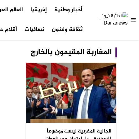
أخبار وطنية
إفريقيا
العالم الع
ثقافة وفنون
نسائيات
أقلام حر
المغاربة المقيمون بالخارج
الجالية المغربية ليست موضوعاً
للسخرية… بل امتداد حي للوطن