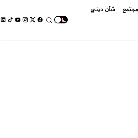
جتمع
شأن ديني