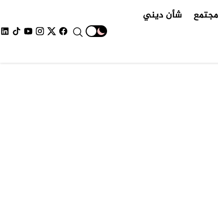
جتمع
شأن ديني