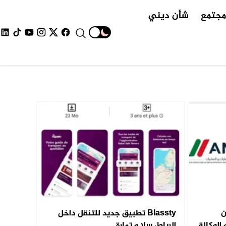
جتمع
شأن ديني
ن
Blassty تطبيق جديد للتنقل داخل
 الوكالة
الرباط، سلا و تمارة