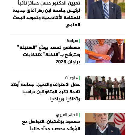
تعيين الدكتور حسن حمائز نائباً
لرئيس جامعة ابن زهر آفاق جديدة
للحكامة الأكاديمية وتجويد البحث
العلمي
سياسة
مصطفى لخصم يودّع “السنبلة”
ويترشح بـ”النخلة” لانتخابات
برلمان 2026
منوعات
حفل الاعتراف والتميز.. جماعة أولاد
تايمة تكرم المتفوقين دراسيا
وثقافيا ورياضيا
العالم العربي
مسعود بزشكيان..التواصل مع
المُرشد «صعب جداً» حالياً