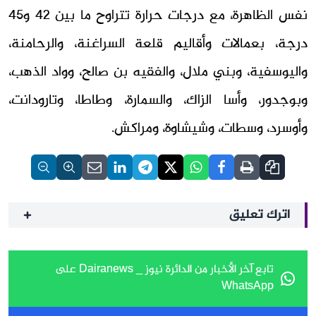
نفس الظاهرة، مع درجات حرارة تتراوح ما بين 42 و45
درجة، بعمالات وأقاليم قلعة السراغنة، والرحامنة،
واليوسفية، وبني ملال، والفقيه بن صالح، وواد الذهب،
وبوجدور، وأسا الزاك، والسمارة، وطاطا، وتارودانت،
وأوسرد، وسطات، وشيشاوة، ومراكش.
اترك تعليق
تابع آخر الأخبار من الدائرة نيوز _ Dairanews على
WhatsApp