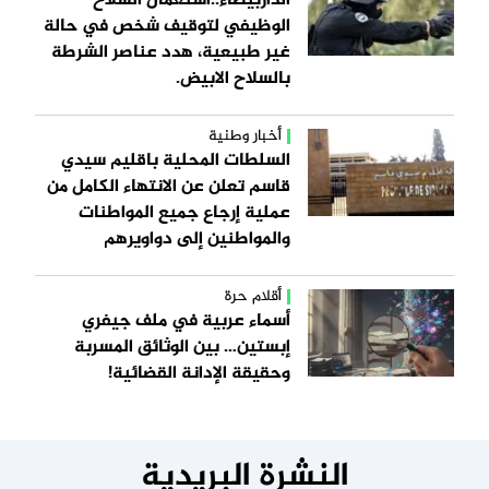
الداربيضاء..استعمال السلاح
الوظيفي لتوقيف شخص في حالة
غير طبيعية، هدد عناصر الشرطة
بالسلاح الابيض.
أخبار وطنية
السلطات المحلية باقليم سيدي
قاسم تعلن عن الانتهاء الكامل من
عملية إرجاع جميع المواطنات
والمواطنين إلى دواويرهم
أقلام حرة
أسماء عربية في ملف جيفري
إبستين… بين الوثائق المسربة
وحقيقة الإدانة القضائية!
النشرة البريدية