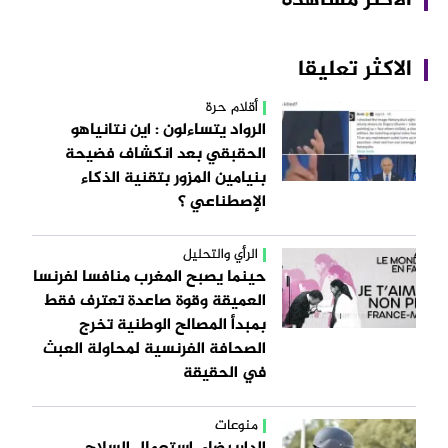
الاكثر تعليقا
أقلام حرة
الرواد يتساءلون : اين نتانياهو
الحقبقي بعد انكشاف فضيحة
بنيامين المزور بتقنية الذكاء
الإصطناعي ؟
الرأي والتحليل
حينما يصبح المغرب منافسا لفرنسا
العميقة وقوة صاعدة تعترف فقط
بمبدأ المصالح الوطنية تخرج
الصحافة الفرنسية لمحاولة العبث
في الحقيقة
منوعات