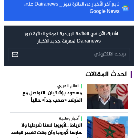
تابع آخر الأخبار من الدائرة نيوز _ Dairanews على
Google News
اشترك الآن في القائمة البريدية لموقع الدائرة نيوز _
Dairanews لمعرفة جديد الاخبار
احدث المقالات
العالم العربي
مسعود بزشكيان..التواصل مع
المُرشد «صعب جداً» حالياً
أخبار وطنية
الرباط ..لأوروبا لسنا شرطيا ولا
حارسا لأوروبا وآن وقت تغيير قواعد