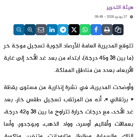
هيئة التحرير
27 يونيو 2026 - 09:49
تتوقع المديرية العامة للأرصاد الجوية تسجيل موجة حر
(ما بين 38 و45 درجة)، ابتداء من بعد غد الأحد إلى غاية
الأربعاء، بعدد من مناطق المملكة.
وأوضحت المديرية، في نشرة إنذارية من مستوى يقظة
« برتقالي »، أنه من المرتقب تسجيل طقس حار، بعد
غد الأحد، مع درجات حرارة تتراوح ما بين 38 و42 درجة،
بعمالات وأقاليم أوسرد، وواد الذهب، وبوجدور، وأسا
الزاك، والسمارة، وطاطا، وتارودانت، وتنغير، وزاكورة،