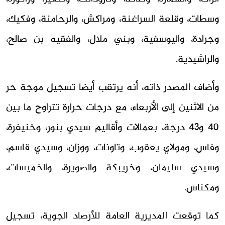
وسطات، وقلعة السراغنة، ومراكش، والرحامنة، وفكيك،
وجرادة، واليوسفية، وبني ملال، والفقيه بن صالح،
والراشيدية.
وأضاف المصدر ذاته، أنه يرتقب أيضا تسجيل موجة حر
من الاثنين إلى الأربعاء، مع درجات حرارة تتراوح ما بين
40 و43 درجة، بعمالات وأقاليم سيدي بنور، وخنيفرة،
وفاس، ومولاي يعقوب، وتاونات، ووزان، وسيدي قاسم،
وسيدي سليمان، وخريبكة والصويرة، والخميسات،
ومكناس.
كما توقعت المديرية العامة للأرصاد الجوية، تسجيل