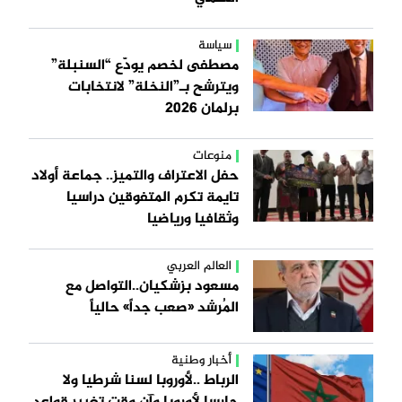
سياسة
مصطفى لخصم يودّع “السنبلة”
ويترشح بـ”النخلة” لانتخابات
برلمان 2026
منوعات
حفل الاعتراف والتميز.. جماعة أولاد
تايمة تكرم المتفوقين دراسيا
وثقافيا ورياضيا
العالم العربي
مسعود بزشكيان..التواصل مع
المُرشد «صعب جداً» حالياً
أخبار وطنية
الرباط ..لأوروبا لسنا شرطيا ولا