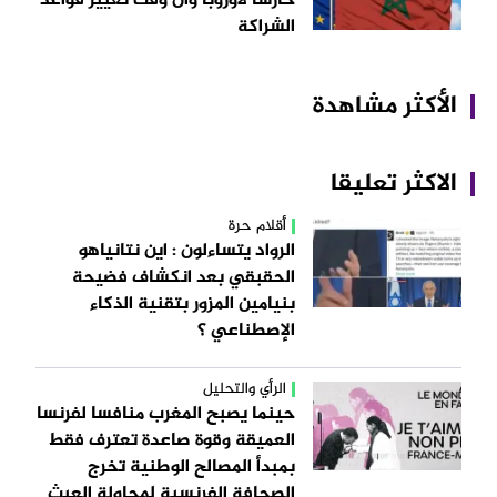
حارسا لأوروبا وآن وقت تغيير قواعد
الشراكة
الأكثر مشاهدة
الاكثر تعليقا
أقلام حرة
الرواد يتساءلون : اين نتانياهو
الحقبقي بعد انكشاف فضيحة
بنيامين المزور بتقنية الذكاء
الإصطناعي ؟
الرأي والتحليل
حينما يصبح المغرب منافسا لفرنسا
العميقة وقوة صاعدة تعترف فقط
بمبدأ المصالح الوطنية تخرج
الصحافة الفرنسية لمحاولة العبث