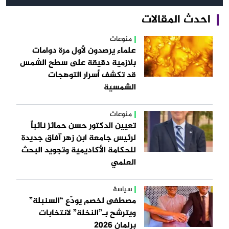
احدث المقالات
منوعات
علماء يرصدون لأول مرة دوامات
بلازمية دقيقة على سطح الشمس
قد تكشف أسرار التوهجات
الشمسية
منوعات
تعيين الدكتور حسن حمائز نائباً
لرئيس جامعة ابن زهر آفاق جديدة
للحكامة الأكاديمية وتجويد البحث
العلمي
سياسة
مصطفى لخصم يودّع “السنبلة”
ويترشح بـ”النخلة” لانتخابات
برلمان 2026