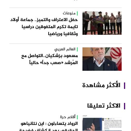
منوعات
حفل الاعتراف والتميز.. جماعة أولاد
تايمة تكرم المتفوقين دراسيا
وثقافيا ورياضيا
العالم العربي
مسعود بزشكيان..التواصل مع
المُرشد «صعب جداً» حالياً
الأكثر مشاهدة
الاكثر تعليقا
أقلام حرة
الرواد يتساءلون : اين نتانياهو
الحقبقي بعد انكشاف فضيحة