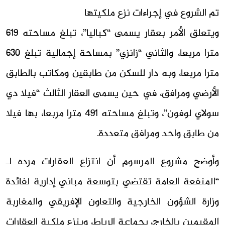
تم الشروع في إجراءات نزع ملكيتها
ويتعلق الأمر بعقار يسمى “كباليا”، تبلغ مساحته 619
مترا مربعا، والثاني “زانزي” بمساحة إجمالية تبلغ 630
مترا مربعا، وبه دار للسكن من طابقين ومكاتب بالطابق
الأرضي ومرافق، في حين يسمى العقار الثالث “فيلا دي
سولاي لوفون”، وتبلغ مساحته 491 مترا مربعا، بها فيلا
من طابق واحد ومرافق متعددة.
وأوضح مشروع المرسوم أن انتزاع العقارات مرده لـ
“المنفعة العامة تقتضي بتوسعة مباني إدارية لفائدة
وزارة الشؤون الخارجية والتعاون الإفريقي والمغاربة
المقيمين بالخارج، بجماعة الرباط، وبنزع ملكية العقارات