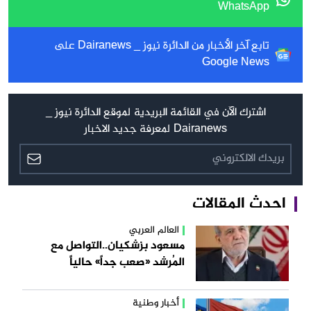
WhatsApp
تابع آخر الأخبار من الدائرة نيوز _ Dairanews على
Google News
اشترك الآن في القائمة البريدية لموقع الدائرة نيوز _
Dairanews لمعرفة جديد الاخبار
احدث المقالات
العالم العربي
مسعود بزشكيان..التواصل مع
المُرشد «صعب جداً» حالياً
أخبار وطنية