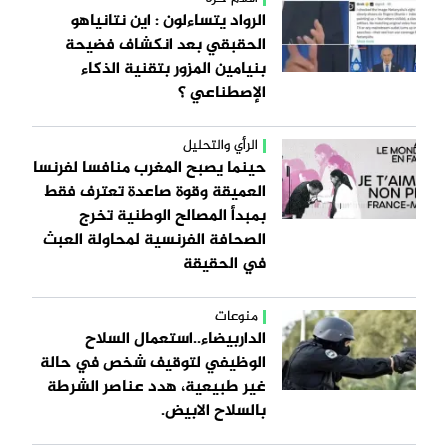
الرواد يتساءلون : اين نتانياهو
الحقبقي بعد انكشاف فضيحة
بنيامين المزور بتقنية الذكاء
الإصطناعي ؟
الرأي والتحليل
حينما يصبح المغرب منافسا لفرنسا
العميقة وقوة صاعدة تعترف فقط
بمبدأ المصالح الوطنية تخرج
الصحافة الفرنسية لمحاولة العبث
في الحقيقة
منوعات
الداربيضاء..استعمال السلاح
الوظيفي لتوقيف شخص في حالة
غير طبيعية، هدد عناصر الشرطة
بالسلاح الابيض.