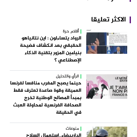
الاكثر تعليقا
أقلام حرة
الرواد يتساءلون : اين نتانياهو
الحقبقي بعد انكشاف فضيحة
بنيامين المزور بتقنية الذكاء
الإصطناعي ؟
الرأي والتحليل
حينما يصبح المغرب منافسا لفرنسا
العميقة وقوة صاعدة تعترف فقط
بمبدأ المصالح الوطنية تخرج
الصحافة الفرنسية لمحاولة العبث
في الحقيقة
منوعات
الداربيضاء..استعمال السلاح