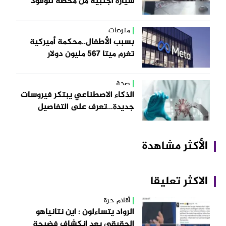
سيارة أجنبية من محطة للوقود
منوعات
بسبب الأطفال..محكمة أميركية
تغرم ميتا 567 مليون دولار
صحة
الذكاء الاصطناعي يبتكر فيروسات
جديدة…تعرف على التفاصيل
الأكثر مشاهدة
الاكثر تعليقا
أقلام حرة
الرواد يتساءلون : اين نتانياهو
الحقبقي بعد انكشاف فضيحة