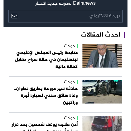
Dairanews لمعرفة جديد الاخبار
احدث المقالات
حوادث
متابعة رئيس المجلس الإقليمي
لبنسليمان في حالة سراح مقابل
كفالة مالية
حوادث
حادثة سير مروعة بطريق تطوان..
وفاة سائق مهني لسيارة أجرة
وراكبين
حوادث
أمن طنجة يوقف شخصين بعد فرار