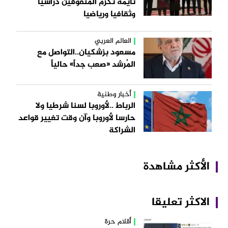
تايمة تكرم المتفوقين دراسيا
وثقافيا ورياضيا
العالم العربي
مسعود بزشكيان..التواصل مع
المُرشد «صعب جداً» حالياً
أخبار وطنية
الرباط ..لأوروبا لسنا شرطيا ولا
حارسا لأوروبا وآن وقت تغيير قواعد
الشراكة
الأكثر مشاهدة
الاكثر تعليقا
أقلام حرة