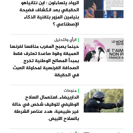
الرواد يتساءلون : اين نتانياهو
الحقبقي بعد انكشاف فضيحة
بنيامين المزور بتقنية الذكاء
الإصطناعي ؟
الرأي والتحليل
حينما يصبح المغرب منافسا لفرنسا
العميقة وقوة صاعدة تعترف فقط
بمبدأ المصالح الوطنية تخرج
الصحافة الفرنسية لمحاولة العبث
في الحقيقة
منوعات
الداربيضاء..استعمال السلاح
الوظيفي لتوقيف شخص في حالة
غير طبيعية، هدد عناصر الشرطة
بالسلاح الابيض.