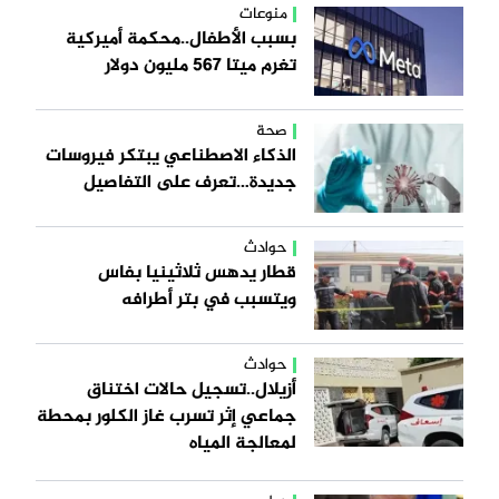
منوعات
بسبب الأطفال..محكمة أميركية
تغرم ميتا 567 مليون دولار
صحة
الذكاء الاصطناعي يبتكر فيروسات
جديدة…تعرف على التفاصيل
حوادث
قطار يدهس ثلاثينيا بفاس
ويتسبب في بتر أطرافه
حوادث
أزيلال..تسجيل حالات اختناق
جماعي إثر تسرب غاز الكلور بمحطة
لمعالجة المياه