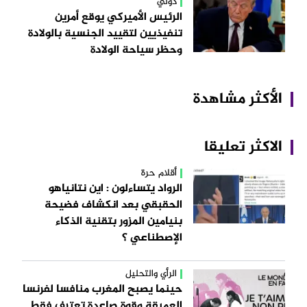
دولي
الرئيس الأميركي يوقع أمرين
تنفيذيين لتقييد الجنسية بالولادة
وحظر سياحة الولادة
الأكثر مشاهدة
الاكثر تعليقا
أقلام حرة
الرواد يتساءلون : اين نتانياهو
الحقبقي بعد انكشاف فضيحة
بنيامين المزور بتقنية الذكاء
الإصطناعي ؟
الرأي والتحليل
حينما يصبح المغرب منافسا لفرنسا
العميقة وقوة صاعدة تعترف فقط