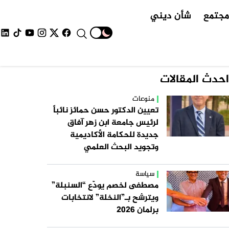
جتمع
شأن ديني
احدث المقالات
منوعات
تعيين الدكتور حسن حمائز نائباً
لرئيس جامعة ابن زهر آفاق
جديدة للحكامة الأكاديمية
وتجويد البحث العلمي
سياسة
مصطفى لخصم يودّع “السنبلة”
ويترشح بـ”النخلة” لانتخابات
برلمان 2026