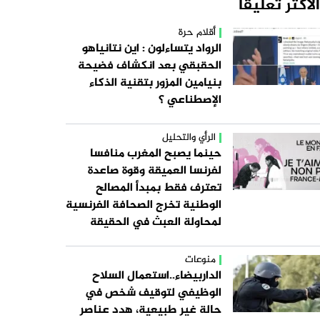
الاكثر تعليقا
أقلام حرة
الرواد يتساءلون : اين نتانياهو
الحقبقي بعد انكشاف فضيحة
بنيامين المزور بتقنية الذكاء
الإصطناعي ؟
الرأي والتحليل
حينما يصبح المغرب منافسا
لفرنسا العميقة وقوة صاعدة
تعترف فقط بمبدأ المصالح
الوطنية تخرج الصحافة الفرنسية
لمحاولة العبث في الحقيقة
منوعات
الداربيضاء..استعمال السلاح
الوظيفي لتوقيف شخص في
حالة غير طبيعية، هدد عناصر