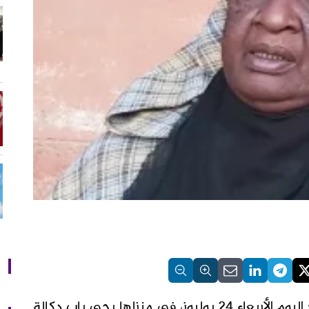
توفيت الفنانة المغربية السعدية اللوك، صباح اليوم الأربعاء 24 يوليوز، في منزلها بحي باب دكالة