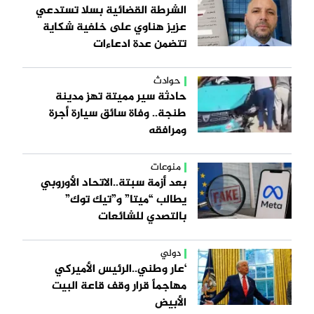
الشرطة القضائية بسلا تستدعي
عزيز هناوي على خلفية شكاية
تتضمن عدة ادعاءات
حوادث
حادثة سير مميتة تهز مدينة
طنجة.. وفاة سائق سيارة أجرة
ومرافقه
منوعات
بعد أزمة سبتة..الاتحاد الأوروبي
يطالب “ميتا” و”تيك توك”
بالتصدي للشائعات
دولي
‘عار وطني..الرئيس الأميركي
مهاجماً قرار وقف قاعة البيت
الأبيض