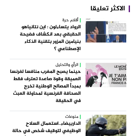
الاكثر تعليقا
أقلام حرة
الرواد يتساءلون : اين نتانياهو
الحقبقي بعد انكشاف فضيحة
بنيامين المزور بتقنية الذكاء
الإصطناعي ؟
الرأي والتحليل
حينما يصبح المغرب منافسا لفرنسا
العميقة وقوة صاعدة تعترف فقط
بمبدأ المصالح الوطنية تخرج
الصحافة الفرنسية لمحاولة العبث
في الحقيقة
منوعات
الداربيضاء..استعمال السلاح
الوظيفي لتوقيف شخص في حالة