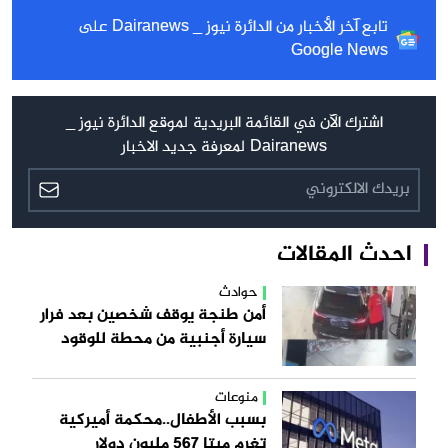
تابع آخر الأخبار من الدائرة نيوز _ Dairanews على
Google News
اشترك الآن في القائمة البريدية لموقع الدائرة نيوز _
Dairanews لمعرفة جديد الاخبار
احدث المقالات
حوادث
أمن طنجة يوقف شخصين بعد فرار
سيارة أجنبية من محطة للوقود
منوعات
بسبب الأطفال..محكمة أميركية
تغرم ميتا 567 مليون دولار