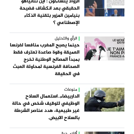
الرواد يتساءلون : اين نتانياهو
الحقبقي بعد انكشاف فضيحة
بنيامين المزور بتقنية الذكاء
الإصطناعي ؟
الرأي والتحليل
حينما يصبح المغرب منافسا لفرنسا
العميقة وقوة صاعدة تعترف فقط
بمبدأ المصالح الوطنية تخرج
الصحافة الفرنسية لمحاولة العبث
في الحقيقة
منوعات
الداربيضاء..استعمال السلاح
الوظيفي لتوقيف شخص في حالة
غير طبيعية، هدد عناصر الشرطة
بالسلاح الابيض.
أقلام حرة