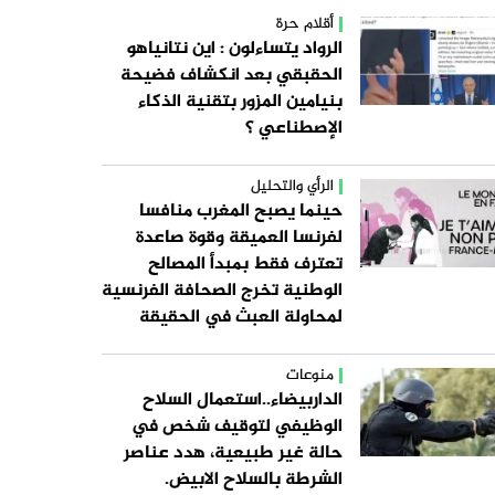
أقلام حرة
الرواد يتساءلون : اين نتانياهو
الحقبقي بعد انكشاف فضيحة
بنيامين المزور بتقنية الذكاء
الإصطناعي ؟
الرأي والتحليل
حينما يصبح المغرب منافسا
لفرنسا العميقة وقوة صاعدة
تعترف فقط بمبدأ المصالح
الوطنية تخرج الصحافة الفرنسية
لمحاولة العبث في الحقيقة
منوعات
الداربيضاء..استعمال السلاح
الوظيفي لتوقيف شخص في
حالة غير طبيعية، هدد عناصر
الشرطة بالسلاح الابيض.