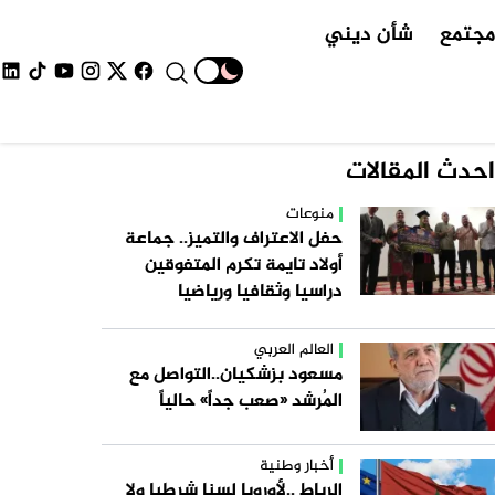
جتمع
شأن ديني
احدث المقالات
منوعات
حفل الاعتراف والتميز.. جماعة
أولاد تايمة تكرم المتفوقين
دراسيا وثقافيا ورياضيا
العالم العربي
مسعود بزشكيان..التواصل مع
المُرشد «صعب جداً» حالياً
أخبار وطنية
الرباط ..لأوروبا لسنا شرطيا ولا