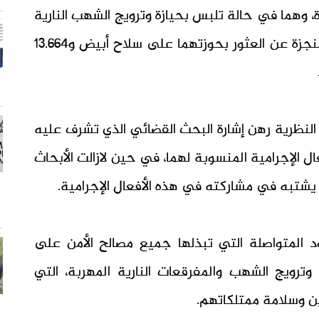
وهما في حالة تلبس بحيازة وترويج الشهب النارية
والمفرقعات، حيث أسفرت عملية التفتيش المنجزة عن العثور بحوزتهما على سلاح أبيض و13.664
النظرية رهن إشارة البحث القضائي الذي تشرف عليه
ل الإجرامية المنسوبة لهما، في حين لازالت الأبحاث
تبه في مشاركته في هذه الأفعال الإجرامية.
د المتواصلة التي تبذلها جميع مصالح الأمن على
ترويج الشهب والمفرقعات النارية المهربة، التي
ن وسلامة ممتلكاتهم.