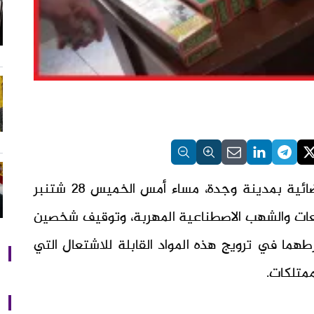
تمكنت عناصر المصلحة الولائية للشرطة القضائية بمدينة وجدة، مساء أمس الخميس 28 شتنبر
و664 وحدة من المفرقعات والشهب الاصطناعية المهربة، وتوقيف شخصين
، يشتبه في تورطهما في ترويج هذه المواد القابلة للاشتعال التي
متلكات.