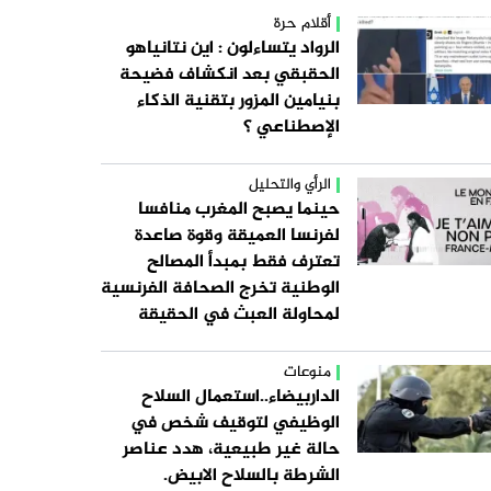
أقلام حرة
الرواد يتساءلون : اين نتانياهو
الحقبقي بعد انكشاف فضيحة
بنيامين المزور بتقنية الذكاء
الإصطناعي ؟
الرأي والتحليل
حينما يصبح المغرب منافسا
لفرنسا العميقة وقوة صاعدة
تعترف فقط بمبدأ المصالح
الوطنية تخرج الصحافة الفرنسية
لمحاولة العبث في الحقيقة
منوعات
الداربيضاء..استعمال السلاح
الوظيفي لتوقيف شخص في
حالة غير طبيعية، هدد عناصر
الشرطة بالسلاح الابيض.