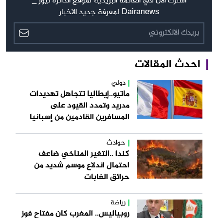
اشترك الآن في القائمة البريدية لموقع الدائرة نيوز _
Dairanews لمعرفة جديد الاخبار
احدث المقالات
دولي
ماتيو..إيطاليا تتجاهل تهديدات
مدريد وتمدد القيود على
المسافرين القادمين من إسبانيا
حوادث
كندا ..التغير المناخي ضاعف
احتمال اندلاع موسم شديد من
حرائق الغابات
رياضة
روبياليس.. المغرب كان مفتاح فوز