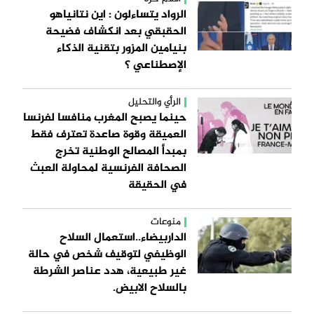
الرواد يتساءلون : اين نتانياهو
الحقبقي بعد انكشاف فضيحة
بنيامين المزور بتقنية الذكاء
الإصطناعي ؟
الرأي والتحليل
حينما يصبح المغرب منافسا لفرنسا
العميقة وقوة صاعدة تعترف فقط
بمبدأ المصالح الوطنية تخرج
الصحافة الفرنسية لمحاولة العبث
في الحقيقة
منوعات
الداربيضاء..استعمال السلاح
الوظيفي لتوقيف شخص في حالة
غير طبيعية، هدد عناصر الشرطة
بالسلاح الابيض.