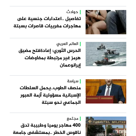
حوادث
تفاصيل ..اعتداءات جنسية على
مهاجرات مغربيات قاصرات بسبتة
العالم العربي
الحرس الثوري: إعادةفتح مضيق
هرمز غير مرتبطة بمفاوضات
إيرانوعمان
سياسة
منصف الطوب..يحمل السلطات
الإسبانية مسؤولية أزمة العبور
الجماعي نحو سبتة
مجتمع
400 مهاجر يوميا وطبيبة تدق
ناقوس الخطر ..بمستشفى جامعة