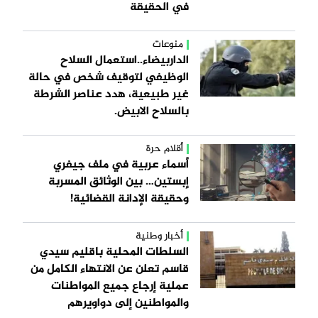
في الحقيقة
منوعات
الداربيضاء..استعمال السلاح
الوظيفي لتوقيف شخص في حالة
غير طبيعية، هدد عناصر الشرطة
بالسلاح الابيض.
أقلام حرة
أسماء عربية في ملف جيفري
إبستين… بين الوثائق المسربة
وحقيقة الإدانة القضائية!
أخبار وطنية
السلطات المحلية باقليم سيدي
قاسم تعلن عن الانتهاء الكامل من
عملية إرجاع جميع المواطنات
والمواطنين إلى دواويرهم