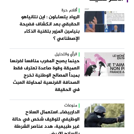
أقلام حرة
الرواد يتساءلون : اين نتانياهو
الحقبقي بعد انكشاف فضيحة
بنيامين المزور بتقنية الذكاء
الإصطناعي ؟
الرأي والتحليل
حينما يصبح المغرب منافسا لفرنسا
العميقة وقوة صاعدة تعترف فقط
بمبدأ المصالح الوطنية تخرج
الصحافة الفرنسية لمحاولة العبث
في الحقيقة
منوعات
الداربيضاء..استعمال السلاح
الوظيفي لتوقيف شخص في حالة
غير طبيعية، هدد عناصر الشرطة
بالسلاح الابيض.