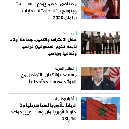
مصطفى لخصم يودّع “السنبلة”
ويترشح بـ”النخلة” لانتخابات
برلمان 2026
منوعات
حفل الاعتراف والتميز.. جماعة أولاد
تايمة تكرم المتفوقين دراسيا
وثقافيا ورياضيا
العالم العربي
مسعود بزشكيان..التواصل مع
المُرشد «صعب جداً» حالياً
أخبار وطنية
الرباط ..لأوروبا لسنا شرطيا ولا
حارسا لأوروبا وآن وقت تغيير قواعد
الشراكة