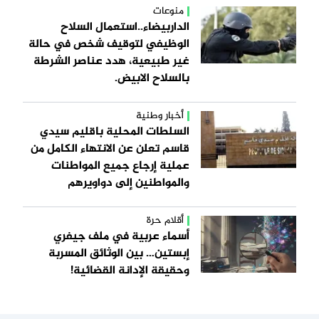
منوعات
الداربيضاء..استعمال السلاح
الوظيفي لتوقيف شخص في حالة
غير طبيعية، هدد عناصر الشرطة
بالسلاح الابيض.
أخبار وطنية
السلطات المحلية باقليم سيدي
قاسم تعلن عن الانتهاء الكامل من
عملية إرجاع جميع المواطنات
والمواطنين إلى دواويرهم
أقلام حرة
أسماء عربية في ملف جيفري
إبستين… بين الوثائق المسربة
وحقيقة الإدانة القضائية!