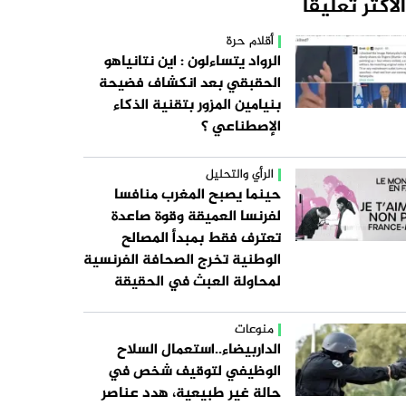
الاكثر تعليقا
أقلام حرة
الرواد يتساءلون : اين نتانياهو
الحقبقي بعد انكشاف فضيحة
بنيامين المزور بتقنية الذكاء
الإصطناعي ؟
الرأي والتحليل
حينما يصبح المغرب منافسا
لفرنسا العميقة وقوة صاعدة
تعترف فقط بمبدأ المصالح
الوطنية تخرج الصحافة الفرنسية
لمحاولة العبث في الحقيقة
منوعات
الداربيضاء..استعمال السلاح
الوظيفي لتوقيف شخص في
حالة غير طبيعية، هدد عناصر