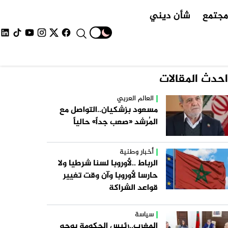
جتمع
شأن ديني
احدث المقالات
العالم العربي
مسعود بزشكيان..التواصل مع
المُرشد «صعب جداً» حالياً
أخبار وطنية
الرباط ..لأوروبا لسنا شرطيا ولا
حارسا لأوروبا وآن وقت تغيير
قواعد الشراكة
سياسة
المغرب..رئيس الحكومة يوجه