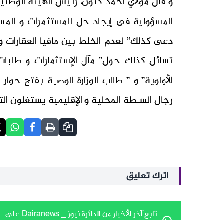
و قال مولاي أحمد كنون، رئيس الهيئة الوطنية
المسؤولية في إيجاد حل للمستثمرات و المستثم
دعى كذلك” لعدم الخلط بين مافيا العقارات و
تسائل كذلك حول” مآل الإستثمارات و طلبا
الأولوية” و ” طالب الوزارة الوصية بفتح حوار
رجال السلطة المحلية و الإقليمية يستغلون ال
اترك تعليق
تابع آخر الأخبار من الدائرة نيوز _ Dairanews على