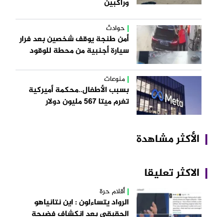
وراكبين
حوادث
أمن طنجة يوقف شخصين بعد فرار
سيارة أجنبية من محطة للوقود
منوعات
بسبب الأطفال..محكمة أميركية
تغرم ميتا 567 مليون دولار
الأكثر مشاهدة
الاكثر تعليقا
أقلام حرة
الرواد يتساءلون : اين نتانياهو
الحقبقي بعد انكشاف فضيحة