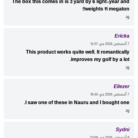
The box this comes in is 3 yard by 6 light-year and
weights 11 megaton!!
رد
Ericka
‫7 أغسطس 2026 في 12:07
This product works quite well. It romantically
improves my golf by a lot.
رد
Eliezer
‫7 أغسطس 2026 في 19:55
I saw one of these in Nauru and I bought one.
رد
Sydni
‫8 أغسطس 2026 في 23:09