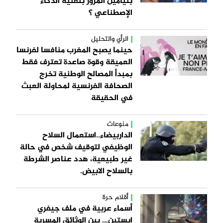
بنيامين المزور بتقنية الذكاء
الإصطناعي ؟
الرأي والتحليل
حينما يصبح المغرب منافسا لفرنسا
العميقة وقوة صاعدة تعترف فقط
بمبدأ المصالح الوطنية تخرج
الصحافة الفرنسية لمحاولة العبث
في الحقيقة
منوعات
الداربيضاء..استعمال السلاح
الوظيفي لتوقيف شخص في حالة
غير طبيعية، هدد عناصر الشرطة
بالسلاح الابيض.
أقلام حرة
أسماء عربية في ملف جيفري
إبستين… بين الوثائق المسربة