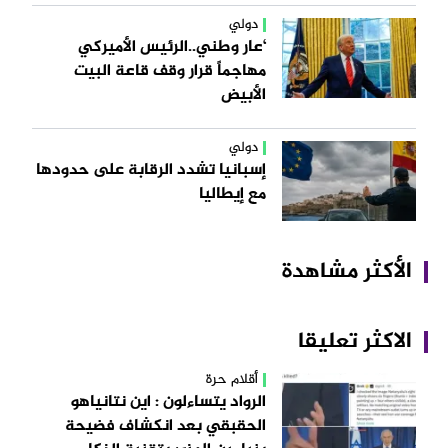
دولي
‘عار وطني..الرئيس الأميركي
مهاجماً قرار وقف قاعة البيت
الأبيض
دولي
إسبانيا تشدد الرقابة على حدودها
مع إيطاليا
الأكثر مشاهدة
الاكثر تعليقا
أقلام حرة
الرواد يتساءلون : اين نتانياهو
الحقبقي بعد انكشاف فضيحة