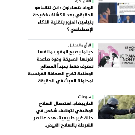
أقلام حرة
الرواد يتساءلون : اين نتانياهو
الحقبقي بعد انكشاف فضيحة
بنيامين المزور بتقنية الذكاء
الإصطناعي ؟
الرأي والتحليل
حينما يصبح المغرب منافسا
لفرنسا العميقة وقوة صاعدة
تعترف فقط بمبدأ المصالح
الوطنية تخرج الصحافة الفرنسية
لمحاولة العبث في الحقيقة
منوعات
الداربيضاء..استعمال السلاح
الوظيفي لتوقيف شخص في
حالة غير طبيعية، هدد عناصر
الشرطة بالسلاح الابيض.