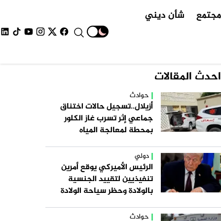
جتمع
شأن ديني
احدث المقالات
حوادث
أزيلال..تسجيل حالات اختناق
جماعي إثر تسرب غاز الكلور
بمحطة لمعالجة المياه
دولي
الرئيس الأميركي يوقع أمرين
تنفيذيين لتقييد الجنسية
بالولادة وحظر سياحة الولادة
حوادث