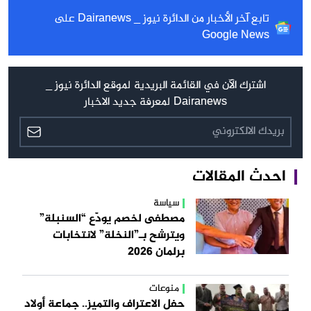
تابع آخر الأخبار من الدائرة نيوز _ Dairanews على
Google News
اشترك الآن في القائمة البريدية لموقع الدائرة نيوز _
Dairanews لمعرفة جديد الاخبار
احدث المقالات
سياسة
مصطفى لخصم يودّع “السنبلة”
ويترشح بـ”النخلة” لانتخابات
برلمان 2026
منوعات
حفل الاعتراف والتميز.. جماعة أولاد