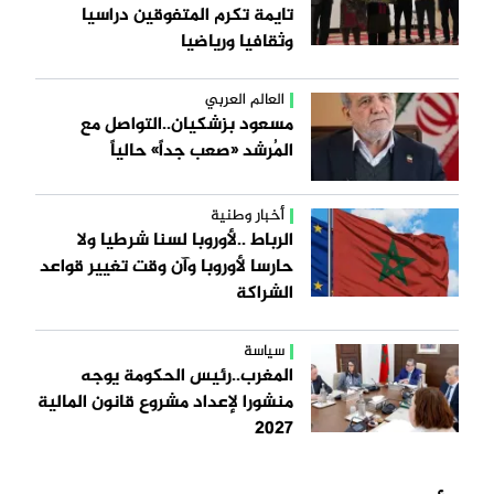
تايمة تكرم المتفوقين دراسيا
وثقافيا ورياضيا
العالم العربي
مسعود بزشكيان..التواصل مع
المُرشد «صعب جداً» حالياً
أخبار وطنية
الرباط ..لأوروبا لسنا شرطيا ولا
حارسا لأوروبا وآن وقت تغيير قواعد
الشراكة
سياسة
المغرب..رئيس الحكومة يوجه
منشورا لإعداد مشروع قانون المالية
2027