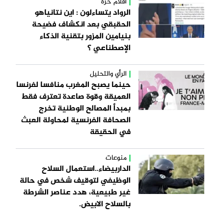
أقلام حرة
الرواد يتساءلون : اين نتانياهو
الحقبقي بعد انكشاف فضيحة
بنيامين المزور بتقنية الذكاء
الإصطناعي ؟
الرأي والتحليل
حينما يصبح المغرب منافسا لفرنسا
العميقة وقوة صاعدة تعترف فقط
بمبدأ المصالح الوطنية تخرج
الصحافة الفرنسية لمحاولة العبث
في الحقيقة
منوعات
الداربيضاء..استعمال السلاح
الوظيفي لتوقيف شخص في حالة
غير طبيعية، هدد عناصر الشرطة
بالسلاح الابيض.