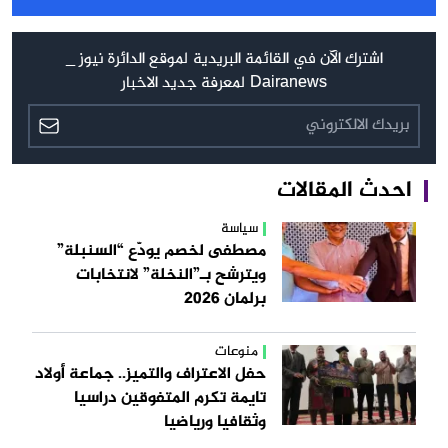
اشترك الآن في القائمة البريدية لموقع الدائرة نيوز _
Dairanews لمعرفة جديد الاخبار
احدث المقالات
سياسة
مصطفى لخصم يودّع “السنبلة”
ويترشح بـ”النخلة” لانتخابات
برلمان 2026
منوعات
حفل الاعتراف والتميز.. جماعة أولاد
تايمة تكرم المتفوقين دراسيا
وثقافيا ورياضيا