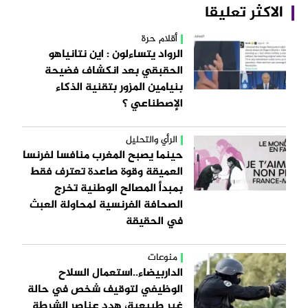
الاكثر تعليقا
أقلام حرة
الرواد يتساءلون : اين نتانياهو
الحقبقي بعد انكشاف فضيحة
بنيامين المزور بتقنية الذكاء
الإصطناعي ؟
الرأي والتحليل
حينما يصبح المغرب منافسا لفرنسا
العميقة وقوة صاعدة تعترف فقط
بمبدأ المصالح الوطنية تخرج
الصحافة الفرنسية لمحاولة العبث
في الحقيقة
منوعات
الداربيضاء..استعمال السلاح
الوظيفي لتوقيف شخص في حالة
غير طبيعية، هدد عناصر الشرطة