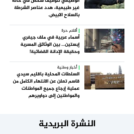
الوظيفي لتوقيف شخص في حالة
غير طبيعية، هدد عناصر الشرطة
بالسلاح الابيض.
أقلام حرة
أسماء عربية في ملف جيفري
إبستين… بين الوثائق المسربة
وحقيقة الإدانة القضائية!
أخبار وطنية
السلطات المحلية باقليم سيدي
قاسم تعلن عن الانتهاء الكامل من
عملية إرجاع جميع المواطنات
والمواطنين إلى دواويرهم
النشرة البريدية