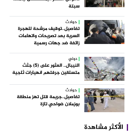
سبتة
حوادث
تفاصيل..توقيف مرشحة للهجرة
السرية بعد تصريحات واتهامات
زائفة ضد جهات رسمية
دولي
النيبال.. العثور على (5) جثث
متسلقين جرفتهم انهيارات ثلجية
حوادث
تفاصيل..جريمة قتل تهز منطقة
بوزملان ضواحي تازة
الأكثر مشاهدة