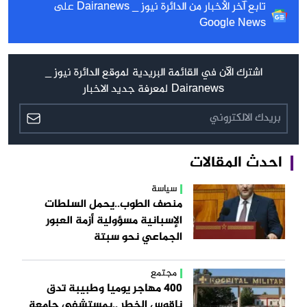
تابع آخر الأخبار من الدائرة نيوز _ Dairanews على
Google News
اشترك الآن في القائمة البريدية لموقع الدائرة نيوز _
Dairanews لمعرفة جديد الاخبار
احدث المقالات
سياسة
منصف الطوب..يحمل السلطات
الإسبانية مسؤولية أزمة العبور
الجماعي نحو سبتة
مجتمع
400 مهاجر يوميا وطبيبة تدق
ناقوس الخطر ..بمستشفى جامعة