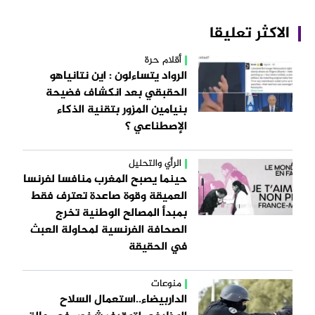
الاكثر تعليقا
أقلام حرة
الرواد يتساءلون : اين نتانياهو
الحقبقي بعد انكشاف فضيحة
بنيامين المزور بتقنية الذكاء
الإصطناعي ؟
الرأي والتحليل
حينما يصبح المغرب منافسا لفرنسا
العميقة وقوة صاعدة تعترف فقط
بمبدأ المصالح الوطنية تخرج
الصحافة الفرنسية لمحاولة العبث
في الحقيقة
منوعات
الداربيضاء..استعمال السلاح