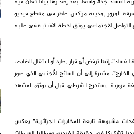
ة الفساد جدلا واسعا، بعد إصدارها بيانا تعلن فيه
فرقة المرور بمدينة مراكش، ظهر في مقطع فيديو
التواصل الاجتماعي، يوثق لحظة الاشاتباه في طلبه
لفساد”، إنها ترفض أي قرار بطرد أو اعتقال الضابط،
الخارج”. مشيرة إلى أن السائح الأجنبي الذي صور
لفة مرورية ليستدرج الشرطي، قبل أن يوثق المشهد
حات مشبوهة تابعة للمخابرات الجزائرية” يعكس
بديا تشكيكا في حقيقة الفيديو، ومطالبا السلطات