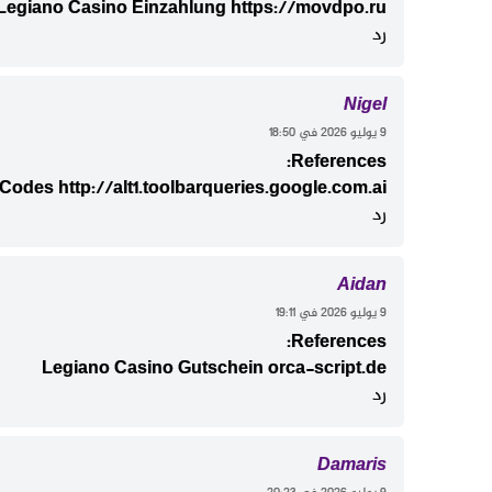
Legiano Casino Einzahlung
https://movdpo.ru/
رد
Nigel
‫9 يوليو 2026 في 18:50
References:
 Codes
http://alt1.toolbarqueries.google.com.ai
رد
Aidan
‫9 يوليو 2026 في 19:11
References:
Legiano Casino Gutschein
orca-script.de
رد
Damaris