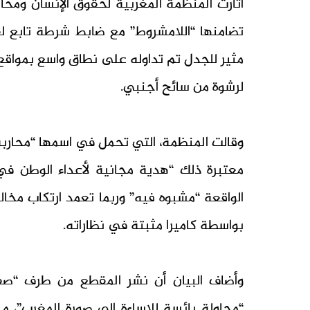
أثارت المنظمة المغربية لحقوق الإنسان ومحارب
تضامنها “اللامشروط” مع ضابط شرطة تابع ل
مثير للجدل تم تداوله على نطاق واسع بمواقع 
لرشوة من سائح أجنبي.
وقالت المنظمة، التي تحمل في اسمها “محاربة ا
معتبرة ذلك “هدية مجانية لأعداء الوطن في 
الواقعة “مشبوه فيه” وربما تعمد ارتكاب مخا
بواسطة كاميرا مثبتة في نظاراته.
وأضاف البيان أن نشر المقطع من طرف “صف
“محاولة بائسة للإساءة إلى صورة المغرب”، م