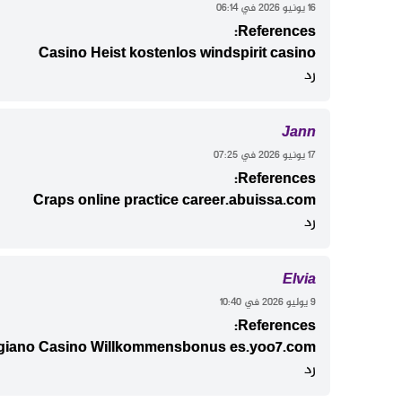
‫16 يونيو 2026 في 06:14
References:
Casino Heist kostenlos
windspirit casino
رد
Jann
‫17 يونيو 2026 في 07:25
References:
Craps online practice
career.abuissa.com
رد
Elvia
‫9 يوليو 2026 في 10:40
References:
giano Casino Willkommensbonus
es.yoo7.com
رد