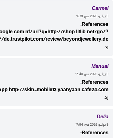
Carmel
‫9 يوليو 2026 في 16:18
References:
oogle.com.nf/url?q=http://shop.litlib.net/go/?
//de.trustpilot.com/review/beyondjewellery.de
رد
Manual
‫9 يوليو 2026 في 17:40
References:
 App
http://skin-mobile13.yaanyaan.cafe24.com
رد
Delia
‫9 يوليو 2026 في 17:54
References: