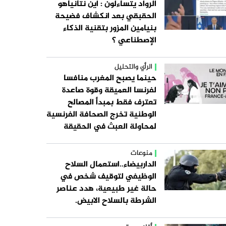
الرواد يتساءلون : اين نتانياهو
الحقبقي بعد انكشاف فضيحة
بنيامين المزور بتقنية الذكاء
الإصطناعي ؟
الرأي والتحليل
حينما يصبح المغرب منافسا
لفرنسا العميقة وقوة صاعدة
تعترف فقط بمبدأ المصالح
الوطنية تخرج الصحافة الفرنسية
لمحاولة العبث في الحقيقة
منوعات
الداربيضاء..استعمال السلاح
الوظيفي لتوقيف شخص في
حالة غير طبيعية، هدد عناصر
الشرطة بالسلاح الابيض.