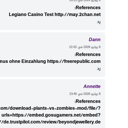
‫9 يوليو 2026 في 20:23
References:
Legiano Casino Test
http://may.2chan.net
رد
Dann
‫9 يوليو 2026 في 22:02
References:
onus ohne Einzahlung
https://freerepublic.com/
رد
Annette
‫9 يوليو 2026 في 23:45
References:
.com/download-plants-vs-zombies-mod/file/?
urls=https://embed.gosugamers.net/embed?
://de.trustpilot.com/review/beyondjewellery.de